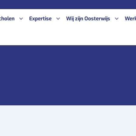
cholen
Expertise
Wij zijn Oosterwijs
Werk
errenkijker Uden
ABCD-model
Koers
errenkijker Oss
Methode Vreedzaam
Onze organisatie
nnewijser route Vervolgonderwijs
Competentieleren
Ouders/verzorgers
s
Vso coaches
Samenwerkingspartners
nnewijser route Arbeid Oss
Medezeggenschap
nnewijser Tiel Onderbouw route
Informatie
beid/vervolgonderwijs
nnewijser Tiel Bovenbouw route