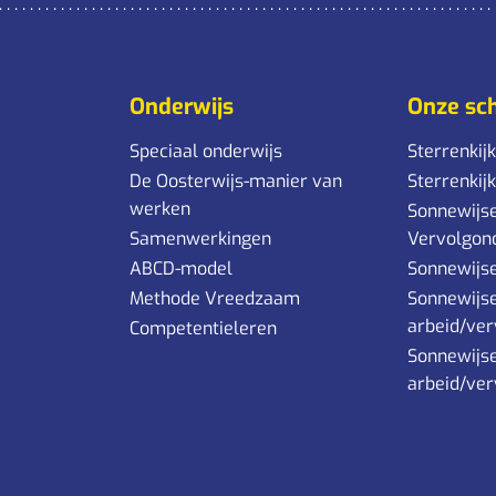
Onderwijs
Onze sc
Speciaal onderwijs
Sterrenkij
De Oosterwijs-manier van
Sterrenkij
werken
Sonnewijse
Samenwerkingen
Vervolgon
ABCD-model
Sonnewijse
Methode Vreedzaam
Sonnewijs
arbeid/ver
Competentieleren
Sonnewijs
arbeid/ver