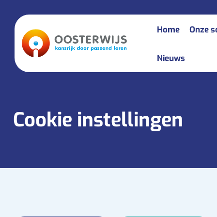
Home
Onze s
Nieuws
St
St
Cookie instellingen
So
Os
So
So
ar
So