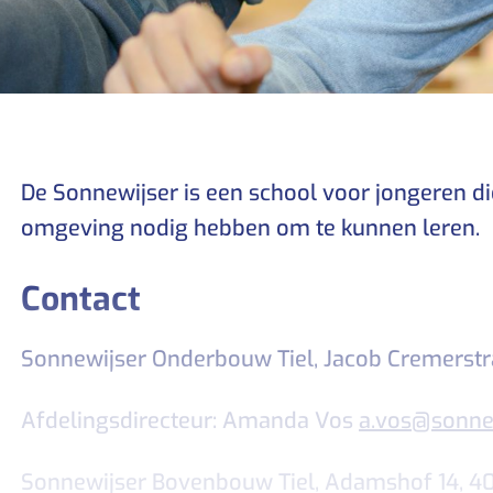
beid/vervolgonderwijs
De Sonnewijser is een school voor jongeren die
omgeving nodig hebben om te kunnen leren.
Contact
Sonnewijser Onderbouw Tiel, Jacob Cremerstra
Afdelingsdirecteur: Amanda Vos
a.vos@sonnew
Sonnewijser Bovenbouw Tiel, Adamshof 14, 400