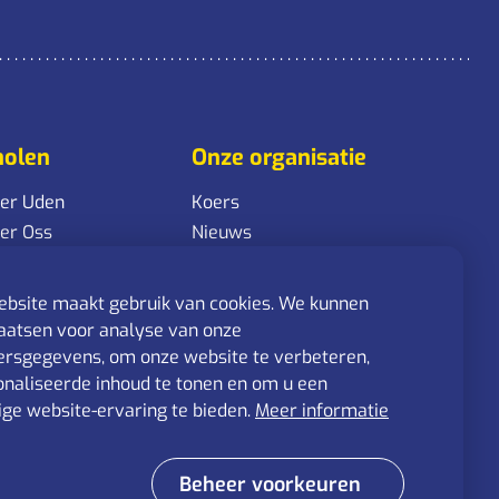
holen
Onze organisatie
ker Uden
Koers
ker Oss
Nieuws
r route
Werken bij
derwijs Oss
AVG
bsite maakt gebruik van cookies. We kunnen
r route Arbeid Oss
aatsen voor analyse van onze
er Tiel Onderbouw
rsgegevens, om onze website te verbeteren,
volgonderwijs
naliseerde inhoud te tonen en om u een
er Tiel Bovenbouw
ge website-ervaring te bieden.
Meer informatie
volgonderwijs
Beheer voorkeuren