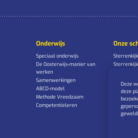
Onderwijs
Onze sc
Speciaal onderwijs
Sterrenkij
De Oosterwijs-manier van
Sterrenkij
werken
Sonnewijse
Samenwerkingen
Vervolgon
Deze we
ABCD-model
Sonnewijse
deze pl
Methode Vreedzaam
Sonnewijs
bezoeke
arbeid/ver
Competentieleren
geperso
Sonnewijs
geweldi
arbeid/ver