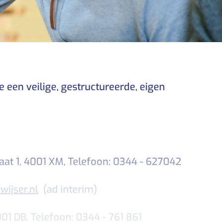
 een veilige, gestructureerde, eigen
at 1, 4001 XM, Telefoon: 0344 - 627042
ijser.nl
(ad interim)
1 DB, Telefoon: 0344 - 761 861