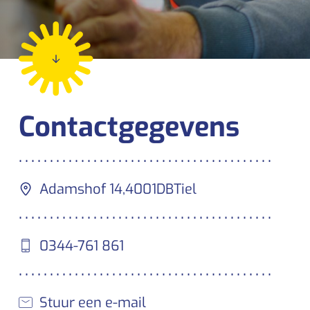
ar
Contactgegevens
Adamshof 14,
4001DB
Tiel
0344-761 861
Stuur een e-mail