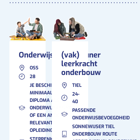
Administratief
Sterrenkijker Ude
medewerker
Sterrenkijker Oss
Conciërge
Sonnewijser Rout
Leraar
Vervolgonderwijs 
Sonnewijser Route
Locatieleider
| Oss
Onderwijsassistent
Onderwijsondersteuner
(vak)
Sonnewijser Tiel
Onderwijsondersteuner
leerkracht
Onderbouw route
OSS
arbeid/vervolgond
Staf-adviseur
onderbouw
28
Sonnewijser Tiel
Bovenbouw route
JE BESCHIKT OVER
TIEL
arbeid/vervolgond
MINIMAAL EEN MBO-4-
24-
DIPLOMA ALS
Oosterwijs
40
ONDERWIJSASSISTENT
PASSENDE
OF EEN ANDERE
ONDERWIJSBEVOEGDHEID
RELEVANTE
SONNEWIJSER TIEL
OPLEIDING..
ONDERBOUW ROUTE
STERRENKIJKER