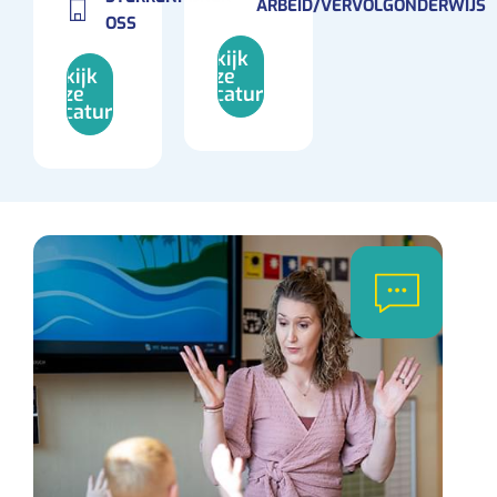
ARBEID/VERVOLGONDERWIJS
OSS
Bekijk
Bekijk
deze
deze
vacature
vacature